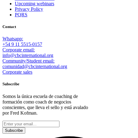
Upcoming webinars
Privacy Policy
PQRS
Contact
Whatsapp:
+54 9 11 5515-0157
Corporate email:
info@cbcinternational.org
Community/Student email:
comunidad@cbcinternational.org
Corporate sales
Subscribe
Somos la única escuela de coaching de
formación como coach de negocios
conscientes, que lleva el sello y está avalado
por Fred Kofman.
This site is protected by reCAPTCHA and the Google
Privacy Policy
and
Terms of Service
apply.
Subscribe