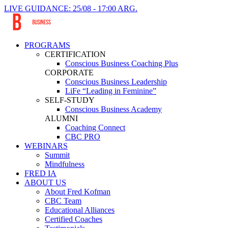
LIVE GUIDANCE: 25/08 - 17:00 ARG.
PROGRAMS
CERTIFICATION
Conscious Business Coaching Plus
CORPORATE
Conscious Business Leadership
LiFe “Leading in Feminine”
SELF-STUDY
Conscious Business Academy
ALUMNI
Coaching Connect
CBC PRO
WEBINARS
Summit
Mindfulness
FRED IA
ABOUT US
About Fred Kofman
CBC Team
Educational Alliances
Certified Coaches