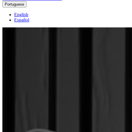
Portuguese
English
Español