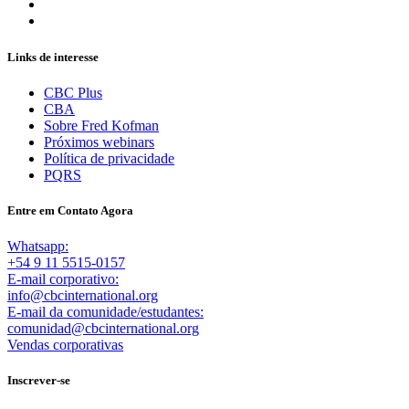
Links de interesse
CBC Plus
CBA
Sobre Fred Kofman
Próximos webinars
Política de privacidade
PQRS
Entre em Contato Agora
Whatsapp:
+54 9 11 5515-0157
E-mail corporativo:
info@cbcinternational.org
E-mail da comunidade/estudantes:
comunidad@cbcinternational.org
Vendas corporativas
Inscrever-se