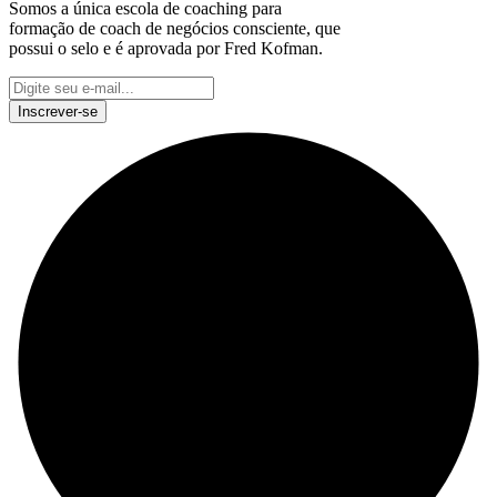
Somos a única escola de coaching para
formação de coach de negócios consciente, que
possui o selo e é aprovada por Fred Kofman.
This site is protected by reCAPTCHA and the Google
Privacy Policy
and
Terms of Service
apply.
Inscrever-se